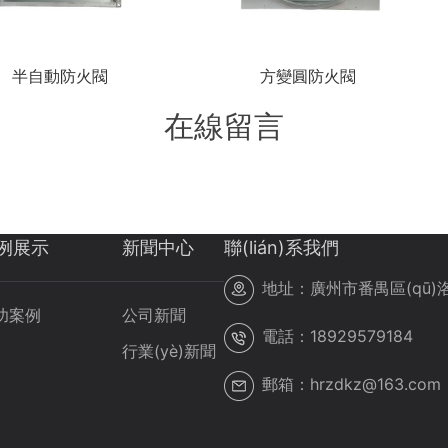
半自動防火閥
方變圓防火閥
在線留言
例展示
新聞中心
聯(lián)系我們
地址：廣州市番禺區(qū)
功案例
公司新聞
電話：
18929579184
行業(yè)新聞
郵箱：
hrzdkz@163.com