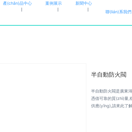
產(chǎn)品中心
案例展示
新聞中心
聯(lián)系我們
半自動防火閥
半自動防火閥是廣東鴻仁
憑借可靠的質(zhì)量
供應(yīng),請來此了解
18929579184