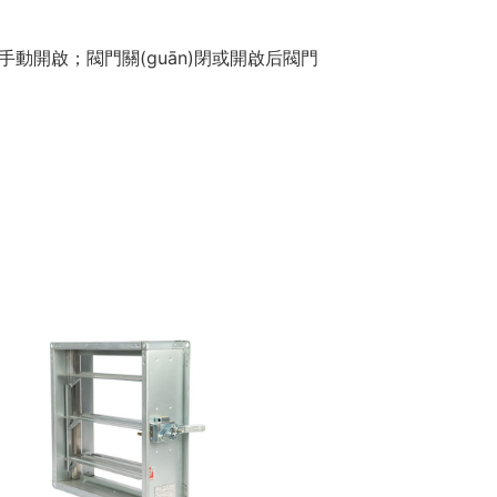
，手動開啟；閥門關(guān)閉或開啟后閥門